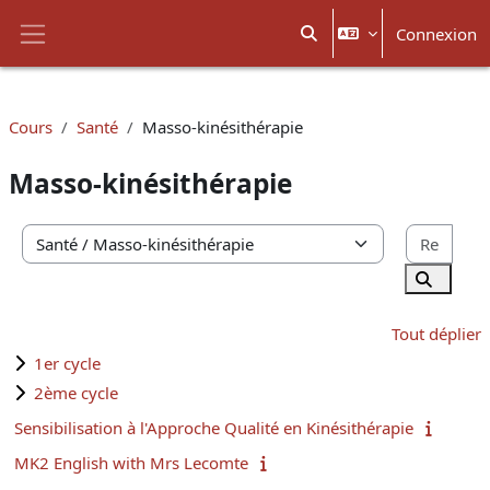
Passer au contenu principal
Connexion
Activer/désactiver la sais
Panneau latéral
Cours
Santé
Masso-kinésithérapie
Masso-kinésithérapie
Rech
Catégories de cours
Recherc
Tout déplier
1er cycle
2ème cycle
Sensibilisation à l'Approche Qualité en Kinésithérapie
MK2 English with Mrs Lecomte