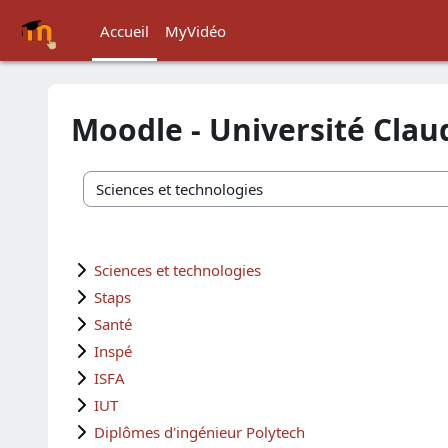
Passer au contenu principal
Accueil
MyVidéo
Moodle - Université Cla
Catégories de cours
Sciences et technologies
Staps
Santé
Inspé
ISFA
IUT
Diplômes d'ingénieur Polytech