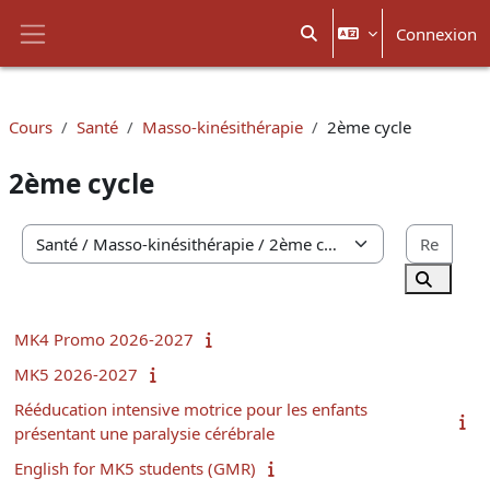
Passer au contenu principal
Connexion
Activer/désactiver la sais
Panneau latéral
Cours
Santé
Masso-kinésithérapie
2ème cycle
2ème cycle
Rech
Catégories de cours
Recherc
MK4 Promo 2026-2027
MK5 2026-2027
Rééducation intensive motrice pour les enfants
présentant une paralysie cérébrale
English for MK5 students (GMR)