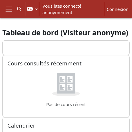
Passer au contenu principal
Vous êtes connecté
Connexion
Activer/désactiver la saisie de recherche
anonymement
Panneau latéral
Tableau de bord (Visiteur anonyme)
Blocs du contenu principal
Passer
Passer Cours consultés récemment
Cours consultés récemment
Pas de cours récent
Passer Calendrier
Calendrier