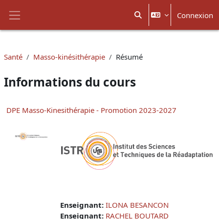
Passer au contenu principal
Connexion
Activer/désactiver la sais
Panneau latéral
Santé
Masso-kinésithérapie
Résumé
Informations du cours
DPE Masso-Kinesithérapie - Promotion 2023-2027
Enseignant:
ILONA BESANCON
Enseignant:
RACHEL BOUTARD