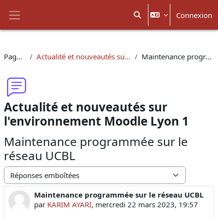
Passer au contenu principal
Connexion
Activer/désactiver la sais
Panneau latéral
Pages du site
Actualité et nouveautés sur l'environnement Moodle Lyon 1
Maintenance programmée sur le réseau UCBL
Actualité et nouveautés sur
l'environnement Moodle Lyon 1
Maintenance programmée sur le
réseau UCBL
Type d’affichage
Maintenance programmée sur le réseau UCBL
Nombre de réponses : 0
par
KARIM AYARI
,
mercredi 22 mars 2023, 19:57