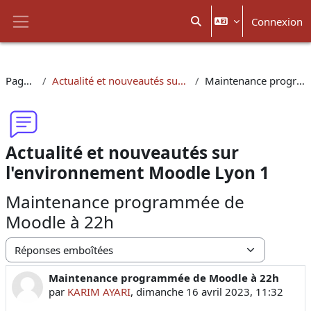
Passer au contenu principal
Connexion
Activer/désactiver la sais
Panneau latéral
Pages du site
Actualité et nouveautés sur l'environnement Moodle Lyon 1
Maintenance programmée de Moodle à 22h
Actualité et nouveautés sur
l'environnement Moodle Lyon 1
Maintenance programmée de
Moodle à 22h
Type d’affichage
Maintenance programmée de Moodle à 22h
Nombre de réponses : 1
par
KARIM AYARI
,
dimanche 16 avril 2023, 11:32