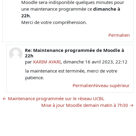
Moodle sera indisponible quelques minutes pour
une maintenance programmée ce
dimanche à
22h
.
Merci de votre compréhension.
Permalien
Re: Maintenance programmée de Moodle à
En réponse à KARIM AYARI
22h
par
KARIM AYARI
,
dimanche 16 avril 2023, 22:12
la maintenance est terminée, merci de votre
patience.
Permalien
Niveau supérieur
← Maintenance programmée sur le réseau UCBL
Mise à jour Moodle demain matin à 7h30 →