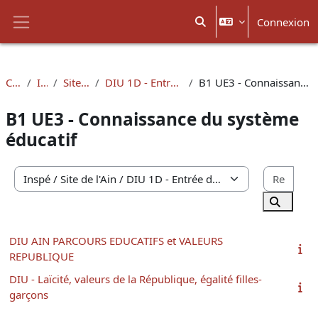
Passer au contenu principal
Connexion
Activer/désactiver la sais
Panneau latéral
Cours
Inspé
Site de l'Ain
DIU 1D - Entrée dans le métier
B1 UE3 - Connaissance du système éducatif
B1 UE3 - Connaissance du système
éducatif
Rech
Catégories de cours
Recherc
DIU AIN PARCOURS EDUCATIFS et VALEURS
REPUBLIQUE
DIU - Laïcité, valeurs de la République, égalité filles-
garçons