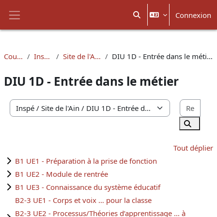
Passer au contenu principal
Connexion
Activer/désactiver la sais
Panneau latéral
Cours
Inspé
Site de l'Ain
DIU 1D - Entrée dans le métier
DIU 1D - Entrée dans le métier
Rech
Catégories de cours
Recherc
Tout déplier
B1 UE1 - Préparation à la prise de fonction
B1 UE2 - Module de rentrée
B1 UE3 - Connaissance du système éducatif
B2-3 UE1 - Corps et voix … pour la classe
B2-3 UE2 - Processus/Théories d’apprentissage … à