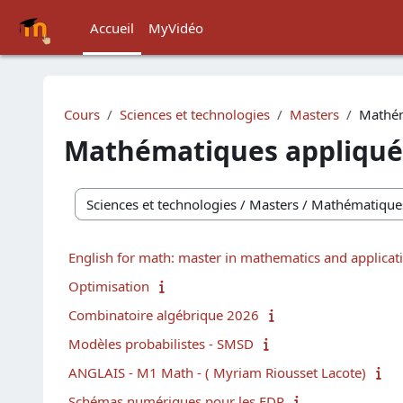
Passer au contenu principal
Accueil
MyVidéo
Cours
Sciences et technologies
Masters
Mathém
Mathématiques appliquée
Catégories de cours
English for math: master in mathematics and applicati
Optimisation
Combinatoire algébrique 2026
Modèles probabilistes - SMSD
ANGLAIS - M1 Math - ( Myriam Riousset Lacote)
Schémas numériques pour les EDP