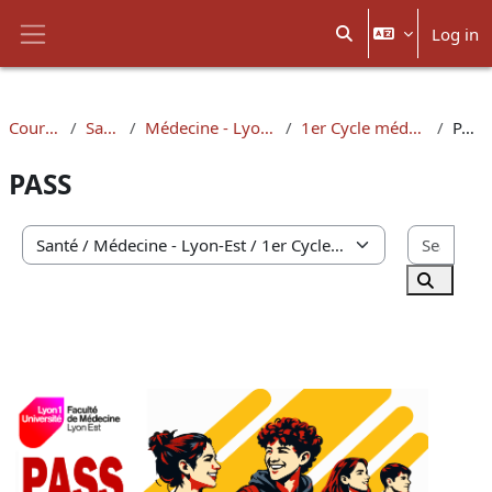
Skip to main content
Log in
Toggle search input
Side panel
Courses
Santé
Médecine - Lyon-Est
1er Cycle médecine
PASS
PASS
Sear
Course categories
Search 