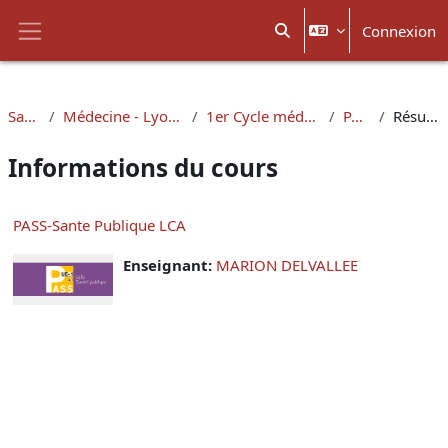
Passer au contenu principal
Connexion
Activer/désactiver la sais
Panneau latéral
Santé
Médecine - Lyon-Est
1er Cycle médecine
PASS
Résumé
Informations du cours
PASS-Sante Publique LCA
Enseignant:
MARION DELVALLEE