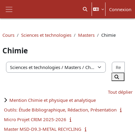
Passer au contenu principal
Connexion
Activer/désactiver la sais
Panneau latéral
Cours
Sciences et technologies
Masters
Chimie
Chimie
Rech
Catégories de cours
Recherc
Tout déplier
Mention Chimie et physique et analytique
Outils: Étude Bibliographique, Rédaction, Présentation
Micro Projet CRIM 2025-2026
Master MSD-D9.3-METAL RECYCLING