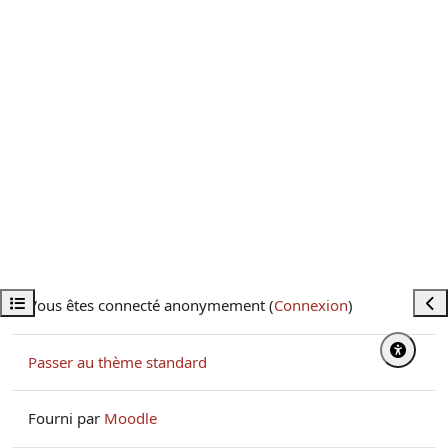
Ouvrir l’index du cours
Ouvr
Vous êtes connecté anonymement (
Connexion
)
Passer au thème standard
Fourni par
Moodle