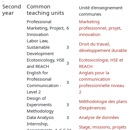
Second
Common
Unité d'enseignement
year
teaching units
communes
Professional
Marketing
Marketing, Project,
6
professionnel, projet,
Innovation
innovation
Labor Law,
Droit du travail,
Sustainable
3
développement durable
Development
Ecotoxicology, HSE
Ecotoxicologie, HSE et
3
and REACH
REACH
English for
Anglais pour la
Professional
communication
3
Communication -
professionnelle niveau
Level 2
2
Design of
Méthodologie des plans
Experiments
3
d'expériences
Methodology
Data Analysis
3
Analyse de données
Internship,
Stage, missions, projets
Assignments, A-C-F
21