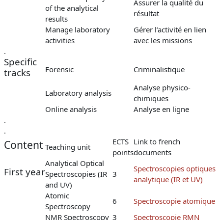
Assurer la qualité du
of the analytical
résultat
results
Manage laboratory
Gérer l’activité en lien
activities
avec les missions
.
Specific
Forensic
Criminalistique
tracks
Analyse physico-
Laboratory analysis
chimiques
Online analysis
Analyse en ligne
.
.
ECTS
Link to french
Content
Teaching unit
points
documents
Analytical Optical
Spectroscopies optiques
First year
Spectroscopies (IR
3
analytique (IR et UV)
and UV)
Atomic
6
Spectroscopie atomique
Spectroscopy
NMR Spectroscopy
3
Spectroscopie RMN