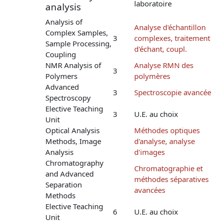
laboratoire
analysis
Analysis of
Analyse d'échantillon
Complex Samples,
3
complexes, traitement
Sample Processing,
d'échant, coupl.
Coupling
NMR Analysis of
Analyse RMN des
3
Polymers
polymères
Advanced
3
Spectroscopie avancée
Spectroscopy
Elective Teaching
3
U.E. au choix
Unit
Optical Analysis
Méthodes optiques
Methods, Image
d'analyse, analyse
Analysis
d'images
Chromatography
Chromatographie et
and Advanced
méthodes séparatives
Separation
avancées
Methods
Elective Teaching
6
U.E. au choix
Unit