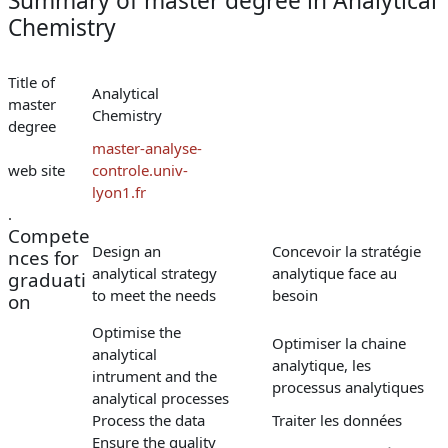
Summary of master degree in Analytical
Chemistry
Title of
Analytical
master
Chemistry
degree
master-analyse-
web site
controle.univ-
lyon1.fr
.
Compete
Design an
Concevoir la stratégie
nces for
analytical strategy
analytique face au
graduati
to meet the needs
besoin
on
Optimise the
Optimiser la chaine
analytical
analytique, les
intrument and the
processus analytiques
analytical processes
Process the data
Traiter les données
Ensure the quality