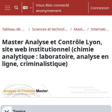
Passer au contenu principal
Vous êtes connecté
Connexion
Activer/désactiver la saisie de recherche
anonymement
Panneau latéral
Tableau de bord
Sciences et technologies
Masters
International
Master Analyse et Contrôle Lyon,
site web institutionnel (chimie
analytique : laboratoire, analyse en
ligne, criminalistique)
Résumé de section
Topics