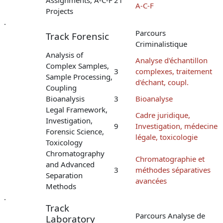
A-C-F
Projects
.
Parcours
Track Forensic
Criminalistique
Analysis of
Analyse d'échantillon
Complex Samples,
3
complexes, traitement
Sample Processing,
d'échant, coupl.
Coupling
Bioanalysis
3
Bioanalyse
Legal Framework,
Cadre juridique,
Investigation,
9
Investigation, médecine
Forensic Science,
légale, toxicologie
Toxicology
Chromatography
Chromatographie et
and Advanced
3
méthodes séparatives
Separation
avancées
Methods
.
Track
Parcours Analyse de
Laboratory