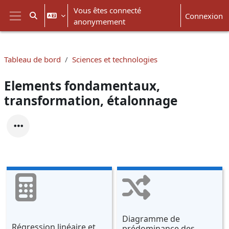
Passer au contenu principal
Vous êtes connecté
Connexion
Activer/désactiver la saisie de recherche
anonymement
Panneau latéral
Tableau de bord
Sciences et technologies
Elements fondamentaux,
transformation, étalonnage
Diagramme de
Régression linéaire et
prédominance des