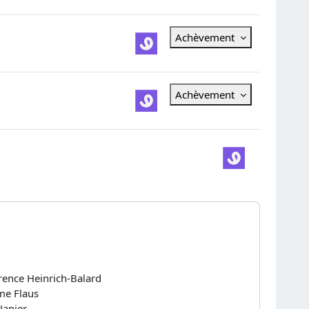
Achèvement
Achèvement
ence Heinrich-Balard
me Flaus
Janier