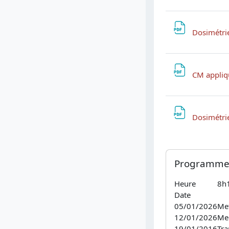
Dosimétri
CM appli
Dosimétrie
Blocs
Passer Programm
Programme
Heure
8h
Date
05/01/2026
Met
12/01/2026
Mec
19/01/2016
Tra