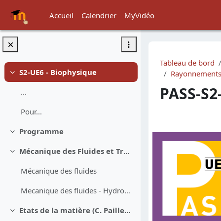
Passer au contenu principal
Accueil
Calendrier
MyVidéo
Tableau de bord
S2-UE6 - Biophysique
Rayonnements é
Replier
PASS-S2
...
Pour...
Résumé d
Programme
Replier
Mécanique des Fluides et Transports membranaires passifs (A. Flaus - M. Janier)
Replier
Mécanique des fluides
Mecanique des fluides - Hydrodynamique - circulation sanguine
Etats de la matière (C. Pailler-Mattei)
Replier