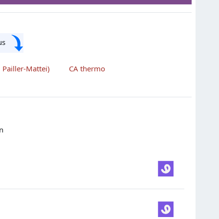
sous
 Pailler-Mattei)
CA thermo
n