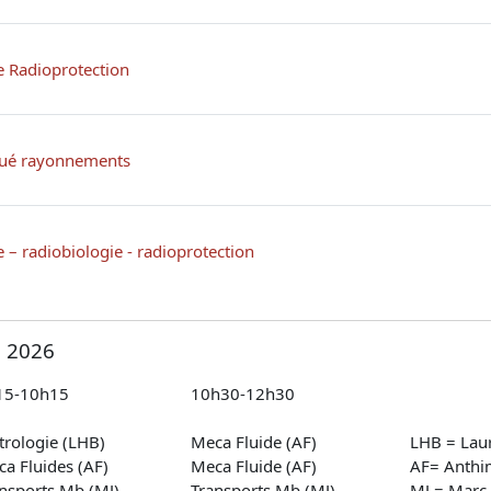
Fichier
e Radioprotection
Fichier
qué rayonnements
Fichier
 – radiobiologie - radioprotection
e 2026
 2026
15-10h15
10h30-12h30
rologie (LHB)
Meca Fluide (AF)
LHB = Laur
a Fluides (AF)
Meca Fluide (AF)
AF= Anthi
nsports Mb (MJ)
Transports Mb (MJ)
MJ = Marc 