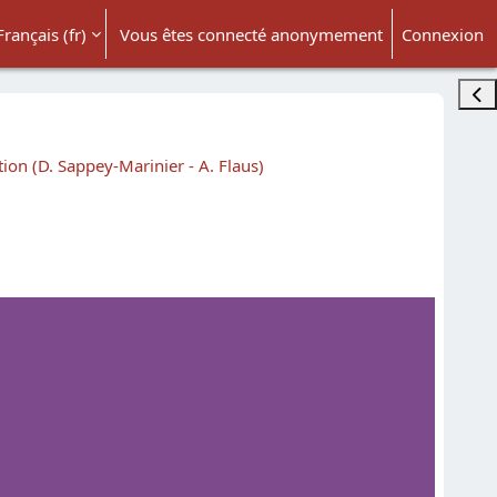
Français ‎(fr)‎
Vous êtes connecté anonymement
Connexion
ésactiver la saisie de recherche
Ouvr
on (D. Sappey-Marinier - A. Flaus)