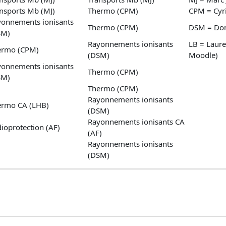
nsports Mb (MJ)
Thermo (CPM)
CPM = Cyri
yonnements ionisants
Thermo (CPM)
DSM = Dom
SM)
Rayonnements ionisants
LB = Laure
ermo (CPM)
(DSM)
Moodle)
yonnements ionisants
Thermo (CPM)
SM)
Thermo (CPM)
Rayonnements ionisants
ermo CA (LHB)
(DSM)
Rayonnements ionisants CA
ioprotection (AF)
(AF)
Rayonnements ionisants
(DSM)