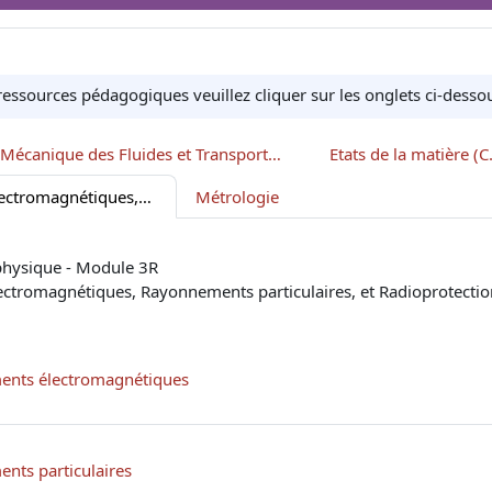
ressources pédagogiques veuillez cliquer sur les onglets ci-des
Mécanique des Fluides et Transports membranaires passifs (A. Flaus - M. Janier)
Etats de la matière (C.
Rayonnements électromagnétiques, Rayonnements particulaires et Radioprotection (D. Sappey-Marinier - A. Flaus)
Métrologie
physique - Module 3R
ctromagnétiques, Rayonnements particulaires, et Radioprotectio
Fichier
nts électromagnétiques
Fichier
nts particulaires