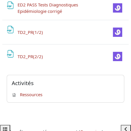
ED2 PASS Tests Diagnostiques
Fichier
Epidémiologie corrigé
Fichier
TD2_PR(1/2)
Fichier
TD2_PR(2/2)
Blocs
Passer Activités
Activités
Ressources
Ouvrir l’index du cours
Ouvr