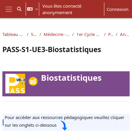
Passer au contenu principal
Vous êtes connecté
Connexion
Activer/désactiver la saisie de recherche
anonymement
Panneau latéral
Tableau de bord
Santé
Médecine - Lyon-Est
1er Cycle médecine
PASS
Annales
PASS-S1-UE3-Biostatistiques
Résumé de section
Biostatistiques
Pour accéder aux ressources pédagogiques veuillez cliquer
sur les onglets ci-dessous