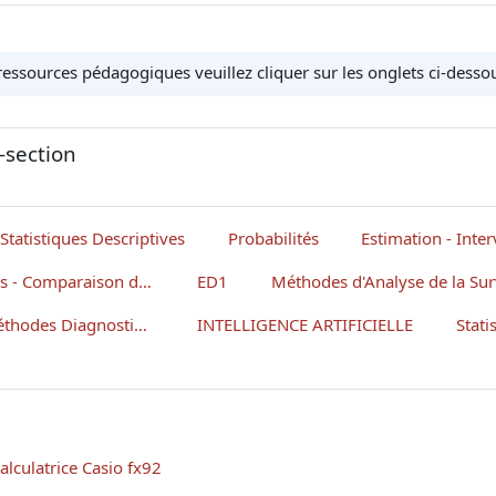
ressources pédagogiques veuillez cliquer sur les onglets ci-des
-section
Statistiques Descriptives
Probabilités
Estimation - Inter
Tests d'hypothèses - Comparaison de Proportions et de Moyennes
ED1
Méthodes d'Analyse de la Sur
Evaluation des Méthodes Diagnostiques et Analyse de Décision
INTELLIGENCE ARTIFICIELLE
Stati
Fichier
alculatrice Casio fx92