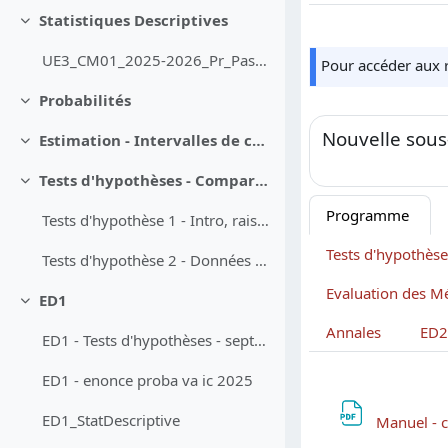
Statistiques Descriptives
Replier
UE3_CM01_2025-2026_Pr_Pascal_Roy
Pour accéder aux 
Probabilités
Replier
Nouvelle sous
Estimation - Intervalles de confiance
Replier
Tests d'hypothèses - Comparaison de Proportions et de Moyennes
Replier
Programme
Tests d'hypothèse 1 - Intro, raisonnement général, données binaires
Tests d'hypothèse 2 - Données continues - Risques
ED1
Replier
Annales
ED2
ED1 - Tests d'hypothèses - septembre 2025
ED1 - enonce proba va ic 2025
ED1_StatDescriptive
Manuel - c