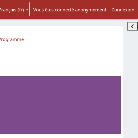
Français ‎(fr)‎
Vous êtes connecté anonymement
Connexion
ésactiver la saisie de recherche
Ouvr
Programme