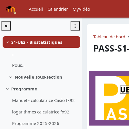
Passer au contenu principal
Accueil
Calendrier
MyVidéo
Tableau de bord
S1-UE3 - Biostatistiques
Replier
PASS-S1
...
Résumé d
Pour...
Nouvelle sous-section
Replier
Programme
Replier
Manuel - calculatrice Casio fx92
logarithmes calculatrice fx92
Programme 2025-2026