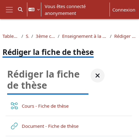
Passer au contenu principal
Vous êtes connecté
Connexion
Activer/désactiver la saisie de recherche
anonymement
Panneau latéral
Tableau de bord
Santé
3ème cycle médecine
Enseignement à la thèse de médecine générale
Rédiger la fiche de thèse
Rédiger la fiche de thèse
Rédiger la fiche
de thèse
Cours - Fiche de thèse
Document - Fiche de thèse