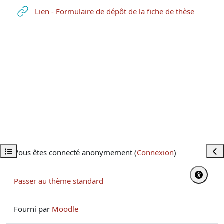
Lien - Formulaire de dépôt de la fiche de thèse
Ouvrir l’index du cours
Ouvr
Vous êtes connecté anonymement (
Connexion
)
Passer au thème standard
Fourni par
Moodle