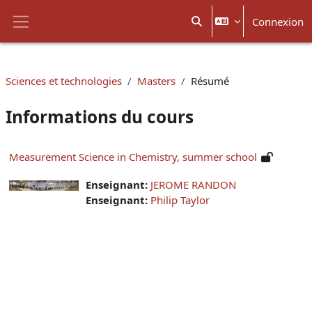
Passer au contenu principal
Connexion
Activer/désactiver la sais
Panneau latéral
Sciences et technologies
Masters
Résumé
Informations du cours
Measurement Science in Chemistry, summer school
Enseignant:
JEROME RANDON
Enseignant:
Philip Taylor