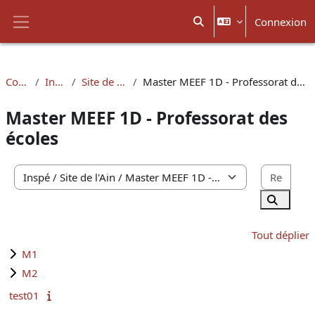
Passer au contenu principal
Connexion
Activer/désactiver la sais
Panneau latéral
Cours
Inspé
Site de l'Ain
Master MEEF 1D - Professorat des écoles
Master MEEF 1D - Professorat des
écoles
Rech
Catégories de cours
Recherc
Tout déplier
M1
M2
test01