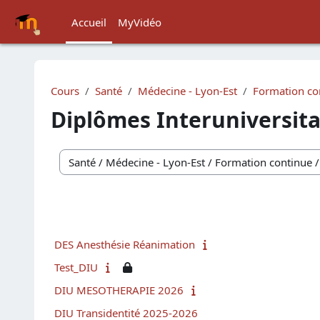
Passer au contenu principal
Accueil
MyVidéo
Cours
Santé
Médecine - Lyon-Est
Formation co
Diplômes Interuniversita
Catégories de cours
DES Anesthésie Réanimation
Test_DIU
DIU MESOTHERAPIE 2026
DIU Transidentité 2025-2026