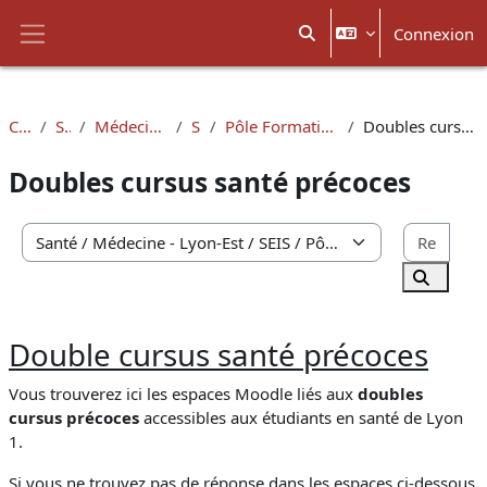
Passer au contenu principal
Connexion
Activer/désactiver la sais
Panneau latéral
Cours
Santé
Médecine - Lyon-Est
SEIS
Pôle Formation à la Recherche
Doubles cursus santé précoces
Doubles cursus santé précoces
Rech
Catégories de cours
Recherc
Double cursus santé précoces
Vous trouverez ici les espaces Moodle liés aux
doubles
cursus précoces
accessibles aux étudiants en santé de Lyon
1.
Si vous ne trouvez pas de réponse dans les espaces ci-dessous