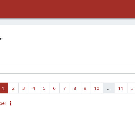
ie
Page 1
Page 2
Page 3
Page 4
Page 5
Page 6
Page 7
Page 8
Page 9
Page 10
Page
1
2
3
4
5
6
7
8
9
10
…
11
»
ber