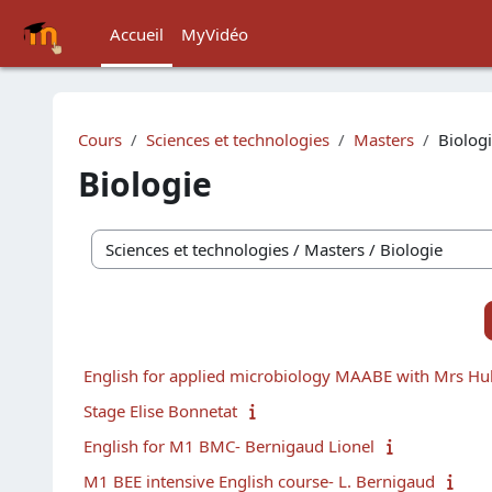
Passer au contenu principal
Accueil
MyVidéo
Cours
Sciences et technologies
Masters
Biolog
Biologie
Catégories de cours
English for applied microbiology MAABE with Mrs Hu
Stage Elise Bonnetat
English for M1 BMC- Bernigaud Lionel
M1 BEE intensive English course- L. Bernigaud