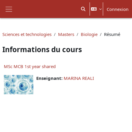
Passer au contenu principal
Connexion
Activer/désactiver la sais
Panneau latéral
Sciences et technologies
Masters
Biologie
Résumé
Informations du cours
MSc MCB 1st year shared
Enseignant:
MARINA REALI