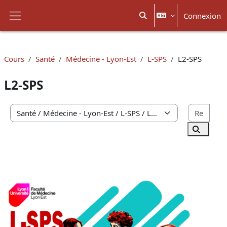
Passer au contenu principal
Connexion
Activer/désactiver la sais
Panneau latéral
Cours
Santé
Médecine - Lyon-Est
L-SPS
L2-SPS
L2-SPS
Rech
Catégories de cours
Recherc