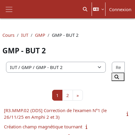
Passer au contenu principal
Connexion
Activer/désactiver la sais
Panneau latéral
Cours
IUT
GMP
GMP - BUT 2
GMP - BUT 2
Rech
Catégories de cours
Recherc
Page 1
Page 2
Page suivante
1
2
»
[R3.MMP.02 (DDS] Correction de l'examen N°1 (le
26/11/25 en Amphi 2 et 3)
Création champ magnétique tournant