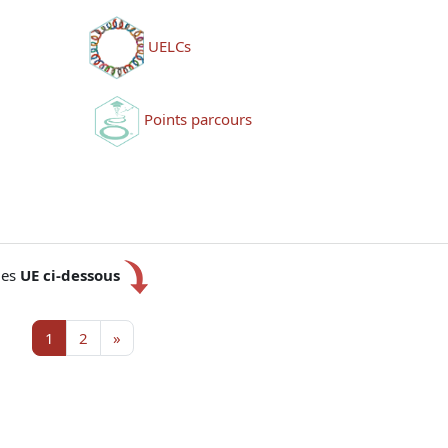
UELCs
Points parcours
des
UE
ci-dessous
Page 1
Page 2
Page suivante
1
2
»