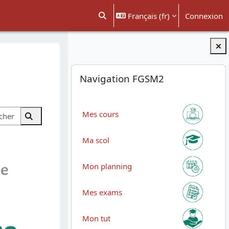
Français ‎(fr)‎
Connexion
Activer/désactiver la saisie de recher
Blocs
Passer Navigation FGSM2
Navigation FGSM2
Rechercher des cours
Mes cours
Rechercher des cours
Ma scol
Mon planning
Mes exams
Mon tut