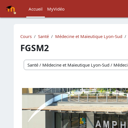
Passer au contenu principal
Accueil
MyVidéo
Cours
Santé
Médecine et Maïeutique Lyon-Sud
FGSM2
Catégories de cours