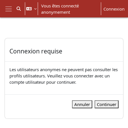
Passer au contenu principal
Vous êtes connecté
Connexion
Activer/désactiver la saisie de recherche
anonymement
Panneau latéral
Connexion requise
Les utilisateurs anonymes ne peuvent pas consulter les
profils utilisateurs. Veuillez vous connecter avec un
compte utilisateur pour continuer.
Annuler
Continuer