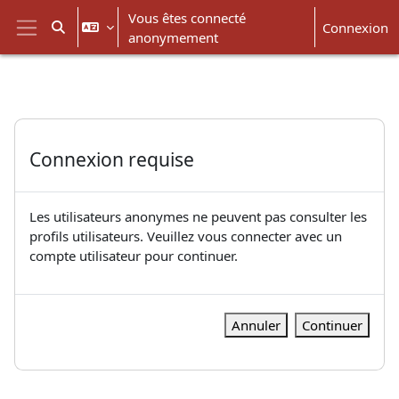
Passer au contenu principal
Vous êtes connecté
Connexion
Activer/désactiver la saisie de recherche
anonymement
Panneau latéral
Connexion requise
Les utilisateurs anonymes ne peuvent pas consulter les
profils utilisateurs. Veuillez vous connecter avec un
compte utilisateur pour continuer.
Annuler
Continuer