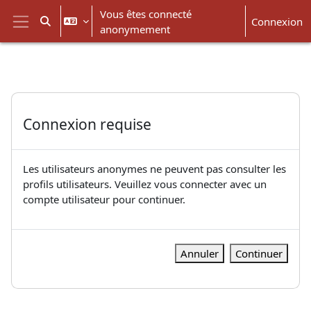
Passer au contenu principal
Vous êtes connecté
Connexion
Activer/désactiver la saisie de recherche
anonymement
Panneau latéral
Connexion requise
Les utilisateurs anonymes ne peuvent pas consulter les
profils utilisateurs. Veuillez vous connecter avec un
compte utilisateur pour continuer.
Annuler
Continuer