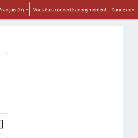
Français ‎(fr)‎
Vous êtes connecté anonymement
Connexion
ésactiver la saisie de recherche
r