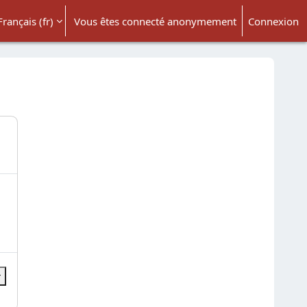
Français ‎(fr)‎
Vous êtes connecté anonymement
Connexion
ésactiver la saisie de recherche
r