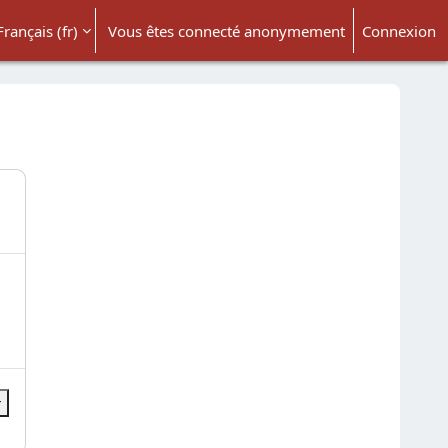
Français ‎(fr)‎
Vous êtes connecté anonymement
Connexion
ésactiver la saisie de recherche
r