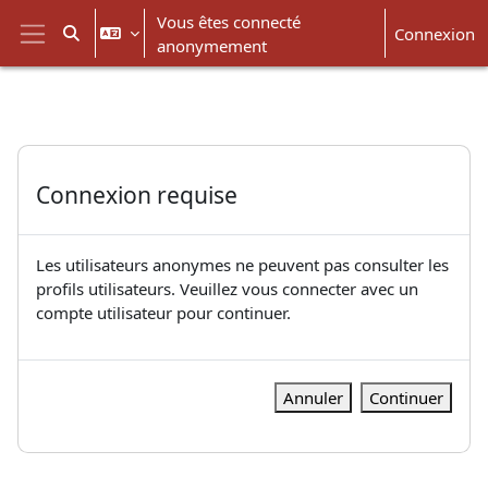
Passer au contenu principal
Vous êtes connecté
Connexion
Activer/désactiver la saisie de recherche
anonymement
Panneau latéral
Connexion requise
Les utilisateurs anonymes ne peuvent pas consulter les
profils utilisateurs. Veuillez vous connecter avec un
compte utilisateur pour continuer.
Annuler
Continuer