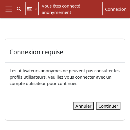
Passer au contenu principal
Vous êtes connecté
Connexion
Activer/désactiver la saisie de recherche
anonymement
Panneau latéral
Connexion requise
Les utilisateurs anonymes ne peuvent pas consulter les
profils utilisateurs. Veuillez vous connecter avec un
compte utilisateur pour continuer.
Annuler
Continuer