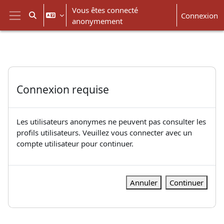
Passer au contenu principal
Vous êtes connecté
Connexion
Activer/désactiver la saisie de recherche
anonymement
Panneau latéral
Connexion requise
Les utilisateurs anonymes ne peuvent pas consulter les
profils utilisateurs. Veuillez vous connecter avec un
compte utilisateur pour continuer.
Annuler
Continuer