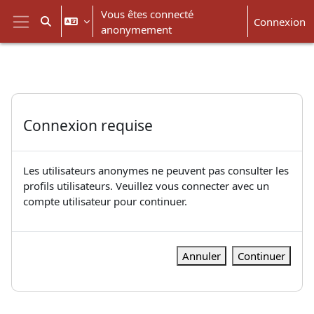
Passer au contenu principal
Vous êtes connecté
Connexion
Activer/désactiver la saisie de recherche
anonymement
Panneau latéral
Connexion requise
Les utilisateurs anonymes ne peuvent pas consulter les
profils utilisateurs. Veuillez vous connecter avec un
compte utilisateur pour continuer.
Annuler
Continuer