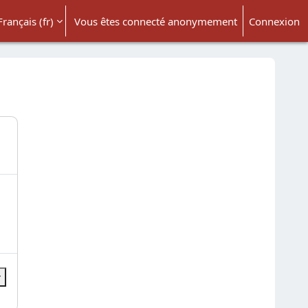
Français ‎(fr)‎
Vous êtes connecté anonymement
Connexion
ésactiver la saisie de recherche
r