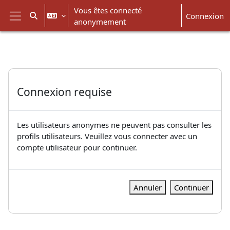
Passer au contenu principal
Vous êtes connecté
Connexion
Activer/désactiver la saisie de recherche
anonymement
Panneau latéral
Connexion requise
Les utilisateurs anonymes ne peuvent pas consulter les
profils utilisateurs. Veuillez vous connecter avec un
compte utilisateur pour continuer.
Annuler
Continuer