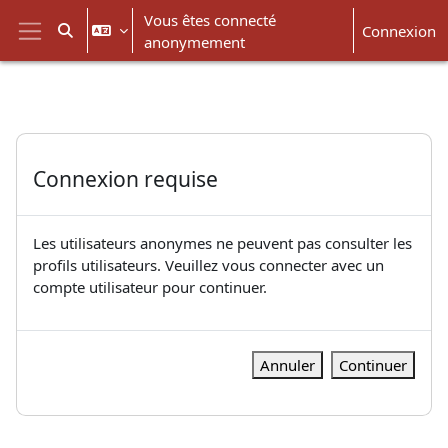
Passer au contenu principal
Vous êtes connecté
Connexion
Activer/désactiver la saisie de recherche
anonymement
Panneau latéral
Connexion requise
Les utilisateurs anonymes ne peuvent pas consulter les
profils utilisateurs. Veuillez vous connecter avec un
compte utilisateur pour continuer.
Annuler
Continuer