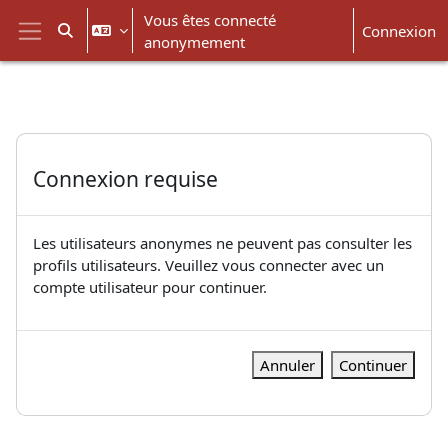
Passer au contenu principal
Vous êtes connecté
Connexion
Activer/désactiver la saisie de recherche
anonymement
Panneau latéral
Connexion requise
Les utilisateurs anonymes ne peuvent pas consulter les
profils utilisateurs. Veuillez vous connecter avec un
compte utilisateur pour continuer.
Annuler
Continuer