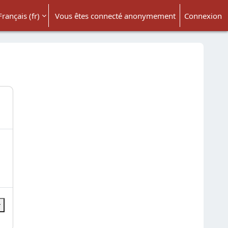
Français ‎(fr)‎
Vous êtes connecté anonymement
Connexion
ésactiver la saisie de recherche
r