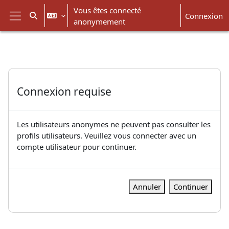
Passer au contenu principal
Vous êtes connecté
Connexion
Activer/désactiver la saisie de recherche
anonymement
Panneau latéral
Connexion requise
Les utilisateurs anonymes ne peuvent pas consulter les
profils utilisateurs. Veuillez vous connecter avec un
compte utilisateur pour continuer.
Annuler
Continuer