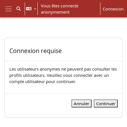
Passer au contenu principal
Vous êtes connecté
Connexion
Activer/désactiver la saisie de recherche
anonymement
Panneau latéral
Connexion requise
Les utilisateurs anonymes ne peuvent pas consulter les
profils utilisateurs. Veuillez vous connecter avec un
compte utilisateur pour continuer.
Annuler
Continuer