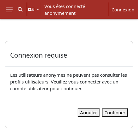
Passer au contenu principal
Vous êtes connecté
Connexion
Activer/désactiver la saisie de recherche
anonymement
Panneau latéral
Connexion requise
Les utilisateurs anonymes ne peuvent pas consulter les
profils utilisateurs. Veuillez vous connecter avec un
compte utilisateur pour continuer.
Annuler
Continuer