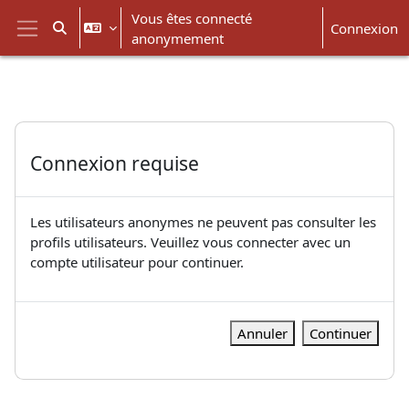
Passer au contenu principal
Vous êtes connecté
Connexion
Activer/désactiver la saisie de recherche
anonymement
Panneau latéral
Connexion requise
Les utilisateurs anonymes ne peuvent pas consulter les
profils utilisateurs. Veuillez vous connecter avec un
compte utilisateur pour continuer.
Annuler
Continuer