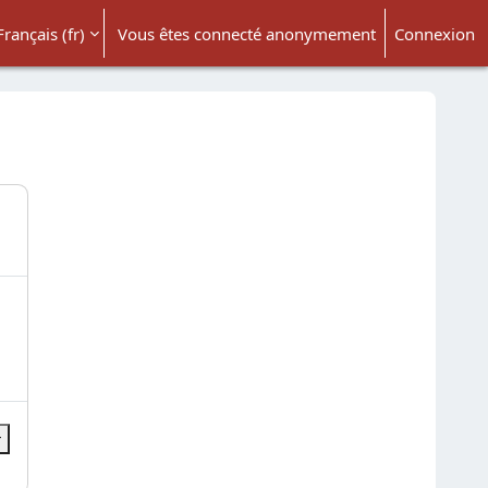
Français ‎(fr)‎
Vous êtes connecté anonymement
Connexion
ésactiver la saisie de recherche
r