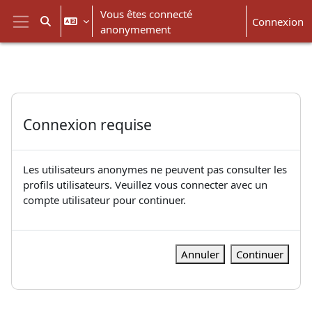
Passer au contenu principal
Vous êtes connecté
Connexion
Activer/désactiver la saisie de recherche
anonymement
Panneau latéral
Connexion requise
Les utilisateurs anonymes ne peuvent pas consulter les
profils utilisateurs. Veuillez vous connecter avec un
compte utilisateur pour continuer.
Annuler
Continuer